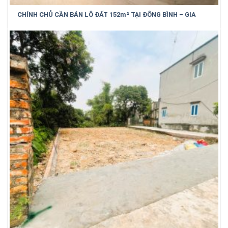
CHÍNH CHỦ CẦN BÁN LÔ ĐẤT 152m² TẠI ĐÔNG BÌNH – GIA
BÌNH – BẮC NINH