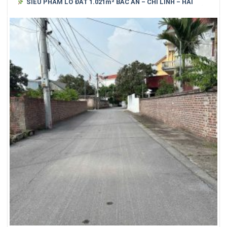
SIÊU PHẨM LÔ ĐẤT 1.021m² BẮC AN – CHÍ LINH – HẢI
DƯƠNG (cũ)_ SỐNG XANH, NGHỈ DƯỠNG, GIỮ TIỀN HIỆU QUẢ