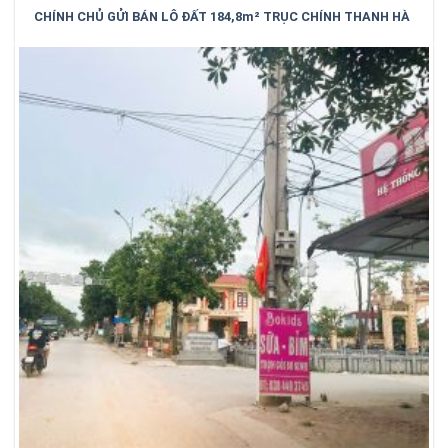
CHÍNH CHỦ GỬI BÁN LÔ ĐẤT 184,8m² TRỤC CHÍNH THANH HÀ
– TRUNG KÊNH – BẮC NINH