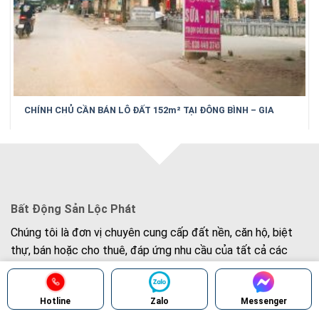
CHÍNH CHỦ CẦN BÁN LÔ ĐẤT 152m² TẠI ĐÔNG BÌNH – GIA
BÌNH – BẮC NINH
Bất Động Sản Lộc Phát
Chúng tôi là đơn vị chuyên cung cấp đất nền, căn hộ, biệt
thự, bán hoặc cho thuê, đáp ứng nhu cầu của tất cả các
khách hàng trên toàn quốc. Sự hài lòng của quý khách là
tiêu chí hoạt động của chúng tôi.
Hotline
Zalo
Messenger