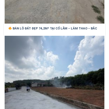
BÁN LÔ ĐẤT ĐẸP 74,2M² TẠI CỔ LÃM – LÂM THAO – BẮC
NINH