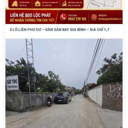
2 LÔ LIỀN PHÚ DƯ – GẦN SÂN BAY GIA BÌNH – GIÁ CHỈ 1,7
TỶ/LÔ