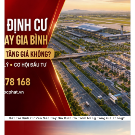
Đất Tái Định Cư Ven Sân Bay Gia Bình Có Tiềm Năng Tăng Giá Không?