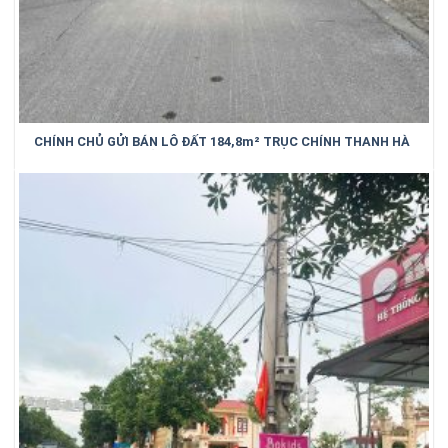
CHÍNH CHỦ GỬI BÁN LÔ ĐẤT 184,8m² TRỤC CHÍNH THANH HÀ
– TRUNG KÊNH – BẮC NINH