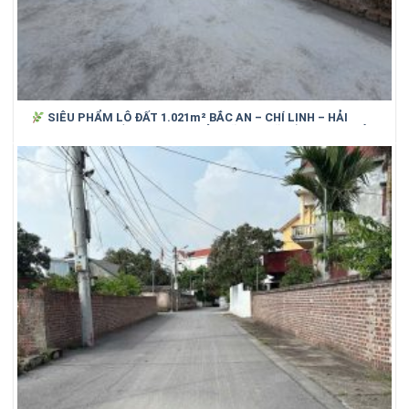
SIÊU PHẨM LÔ ĐẤT 1.021m² BẮC AN – CHÍ LINH – HẢI
DƯƠNG (cũ)_ SỐNG XANH, NGHỈ DƯỠNG, GIỮ TIỀN HIỆU QUẢ