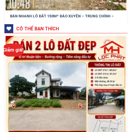
BÁN NHANH LÔ ĐẤT 150M² ĐÀO XUYÊN – TRUNG CHÍNH –
BẮC NINH
CÓ THỂ BẠN THÍCH
Giảm giá!