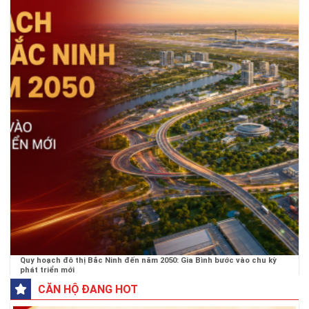
Quy hoạch đô thị Bắc Ninh đến năm 2050: Gia Bình bước vào chu kỳ
phát triển mới
CĂN HỘ ĐANG HOT