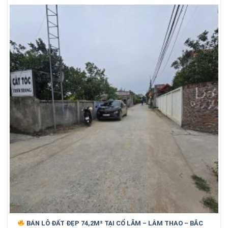
BÁN LÔ ĐẤT ĐẸP 74,2M² TẠI CỔ LÃM – LÂM THAO – BẮC