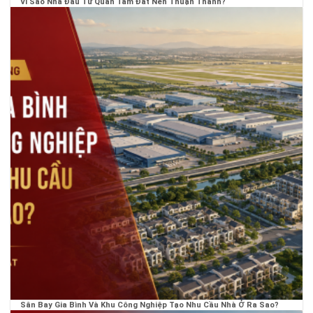
Vì Sao Nhà Đầu Tư Quan Tâm Đất Nền Thuận Thành?
Sân Bay Gia Bình Và Khu Công Nghiệp Tạo Nhu Cầu Nhà Ở Ra Sao?