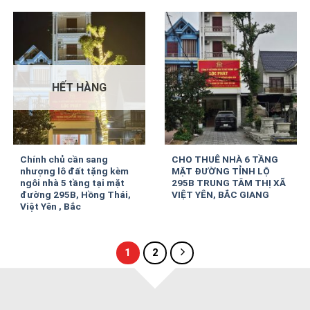
HẾT HÀNG
Chính chủ cần sang
CHO THUÊ NHÀ 6 TẦNG
nhượng lô đất tặng kèm
MẶT ĐƯỜNG TỈNH LỘ
ngôi nhà 5 tầng tại mặt
295B TRUNG TÂM THỊ XÃ
đường 295B, Hồng Thái,
VIỆT YÊN, BẮC GIANG
Việt Yên , Bắc
1
2