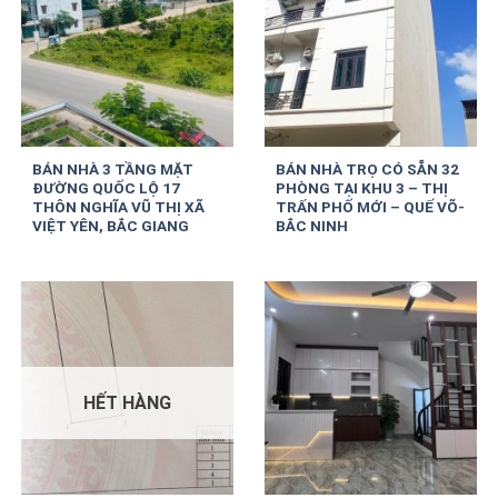
BÁN NHÀ 3 TẦNG MẶT
BÁN NHÀ TRỌ CÓ SẴN 32
ĐƯỜNG QUỐC LỘ 17
PHÒNG TẠI KHU 3 – THỊ
THÔN NGHĨA VŨ THỊ XÃ
TRẤN PHỐ MỚI – QUẾ VÕ-
VIỆT YÊN, BẮC GIANG
BẮC NINH
HẾT HÀNG