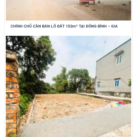
CHÍNH CHỦ CẦN BÁN LÔ ĐẤT 152m² TẠI ĐÔNG BÌNH – GIA
BÌNH – BẮC NINH