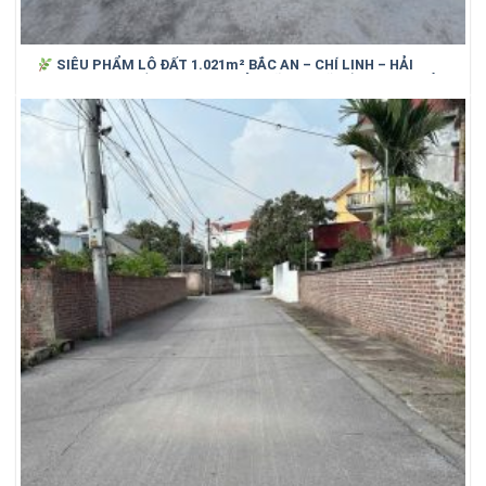
SIÊU PHẨM LÔ ĐẤT 1.021m² BẮC AN – CHÍ LINH – HẢI
DƯƠNG (cũ)_ SỐNG XANH, NGHỈ DƯỠNG, GIỮ TIỀN HIỆU QUẢ