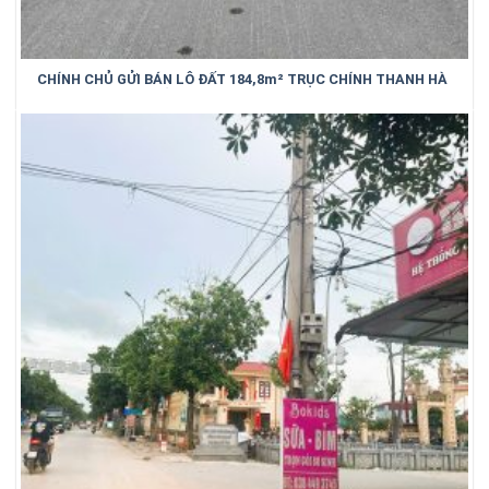
CHÍNH CHỦ GỬI BÁN LÔ ĐẤT 184,8m² TRỤC CHÍNH THANH HÀ
– TRUNG KÊNH – BẮC NINH