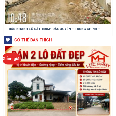
BÁN NHANH LÔ ĐẤT 150M² ĐÀO XUYÊN – TRUNG CHÍNH –
BẮC NINH
CÓ THỂ BẠN THÍCH
Giảm giá!