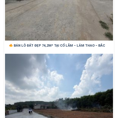
BÁN LÔ ĐẤT ĐẸP 74,2M² TẠI CỔ LÃM – LÂM THAO – BẮC
NINH