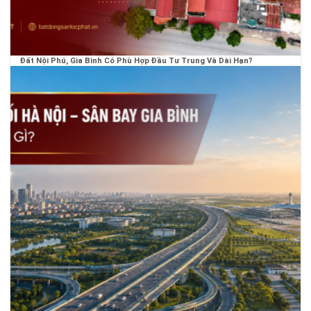
Đất Nội Phú, Gia Bình Có Phù Hợp Đầu Tư Trung Và Dài Hạn?