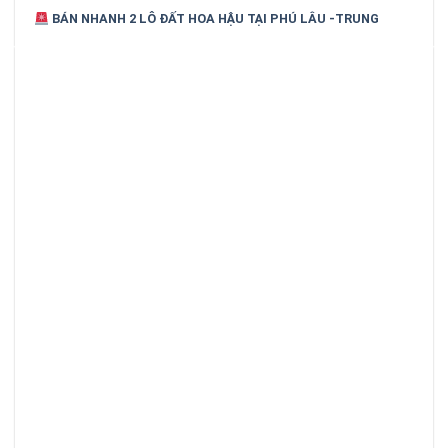
BÁN NHANH 2 LÔ ĐẤT HOA HẬU TẠI PHÚ LÂU -TRUNG
CHÍNH VỊ TRÍ ĐẸP