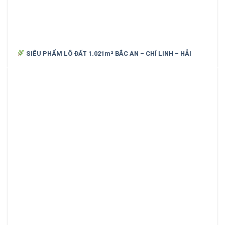
SIÊU PHẨM LÔ ĐẤT 1.021m² BẮC AN – CHÍ LINH – HẢI
DƯƠNG (cũ)_ SỐNG XANH, NGHỈ DƯỠNG, GIỮ TIỀN HIỆU QUẢ