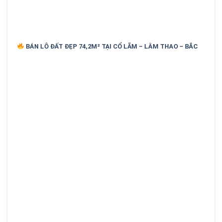
BÁN LÔ ĐẤT ĐẸP 74,2M² TẠI CỔ LÃM – LÂM THAO – BẮC
NINH