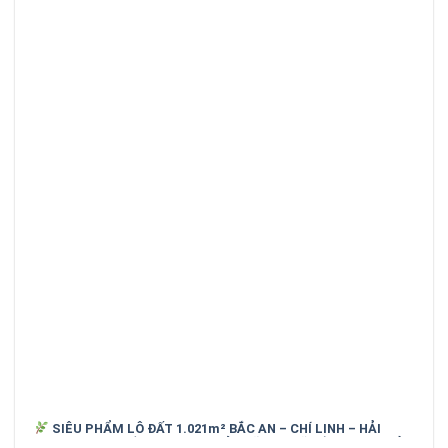
SIÊU PHẨM LÔ ĐẤT 1.021m² BẮC AN – CHÍ LINH – HẢI
DƯƠNG (cũ)_ SỐNG XANH, NGHỈ DƯỠNG, GIỮ TIỀN HIỆU QUẢ