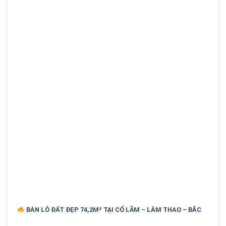
BÁN LÔ ĐẤT ĐẸP 74,2M² TẠI CỔ LÃM – LÂM THAO – BẮC
NINH