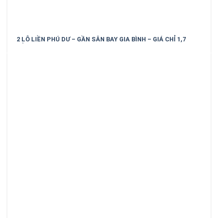
2 LÔ LIỀN PHÚ DƯ – GẦN SÂN BAY GIA BÌNH – GIÁ CHỈ 1,7
TỶ/LÔ