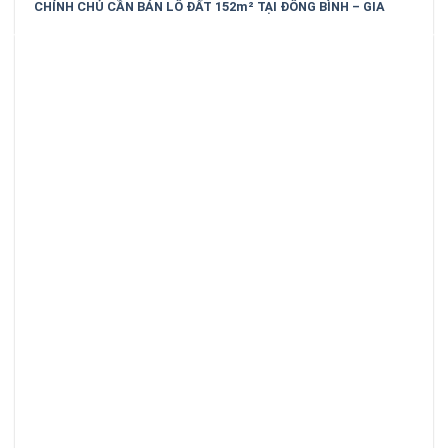
CHÍNH CHỦ CẦN BÁN LÔ ĐẤT 152m² TẠI ĐÔNG BÌNH – GIA
BÌNH – BẮC NINH