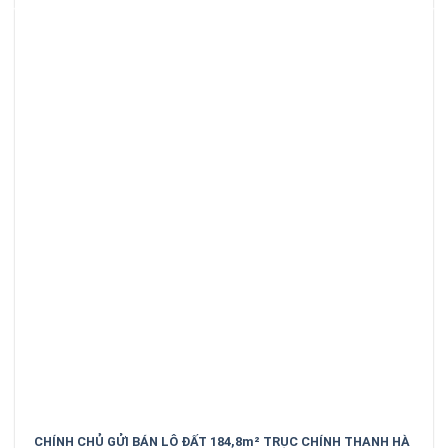
CHÍNH CHỦ GỬI BÁN LÔ ĐẤT 184,8m² TRỤC CHÍNH THANH HÀ