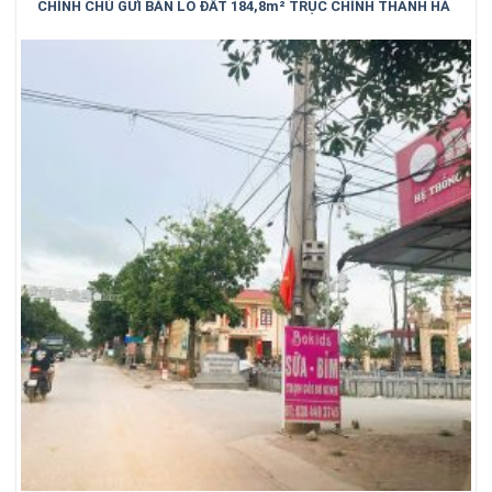
CHÍNH CHỦ GỬI BÁN LÔ ĐẤT 184,8m² TRỤC CHÍNH THANH HÀ
– TRUNG KÊNH – BẮC NINH