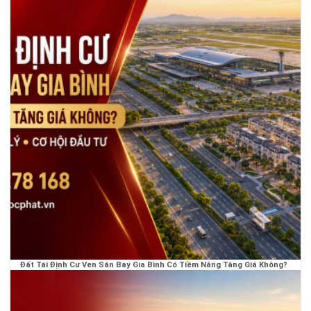
Đất Tái Định Cư Ven Sân Bay Gia Bình Có Tiềm Năng Tăng Giá Không?