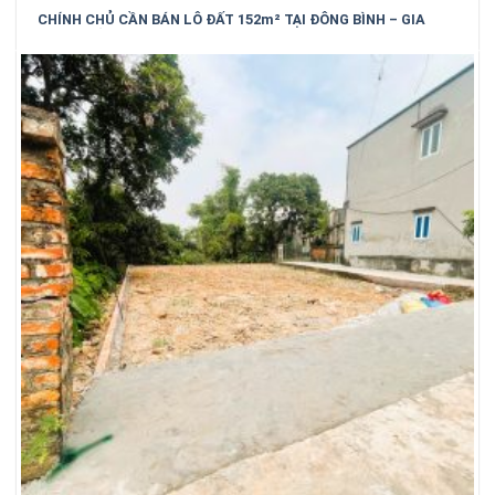
CHÍNH CHỦ CẦN BÁN LÔ ĐẤT 152m² TẠI ĐÔNG BÌNH – GIA
BÌNH – BẮC NINH