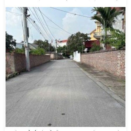
DƯƠNG (cũ)_ SỐNG XANH, NGHỈ DƯỠNG, GIỮ TIỀN HIỆU QUẢ