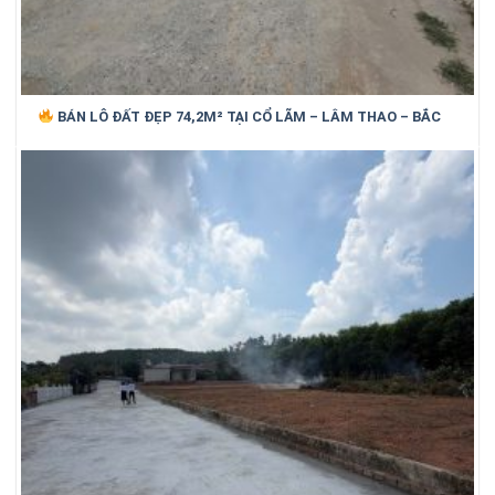
BÁN LÔ ĐẤT ĐẸP 74,2M² TẠI CỔ LÃM – LÂM THAO – BẮC
NINH