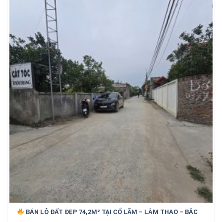
BÁN LÔ ĐẤT ĐẸP 74,2M² TẠI CỔ LÃM – LÂM THAO – BẮC
NINH