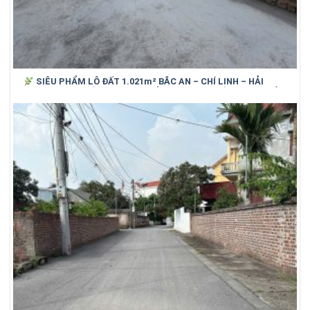
SIÊU PHẨM LÔ ĐẤT 1.021m² BẮC AN – CHÍ LINH – HẢI
DƯƠNG (cũ)_ SỐNG XANH, NGHỈ DƯỠNG, GIỮ TIỀN HIỆU QUẢ