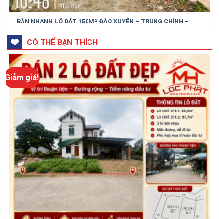
BÁN NHANH LÔ ĐẤT 150M² ĐÀO XUYÊN – TRUNG CHÍNH –
BẮC NINH
CÓ THỂ BẠN THÍCH
Giảm giá!