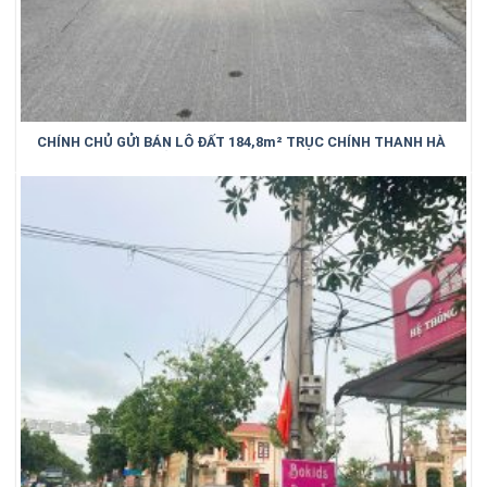
CHÍNH CHỦ GỬI BÁN LÔ ĐẤT 184,8m² TRỤC CHÍNH THANH HÀ
– TRUNG KÊNH – BẮC NINH