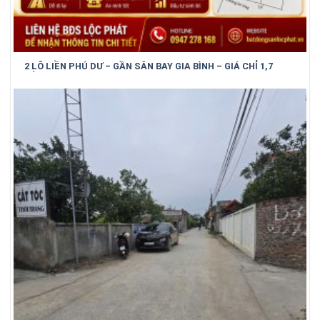
2 LÔ LIỀN PHÚ DƯ – GẦN SÂN BAY GIA BÌNH – GIÁ CHỈ 1,7
TỶ/LÔ