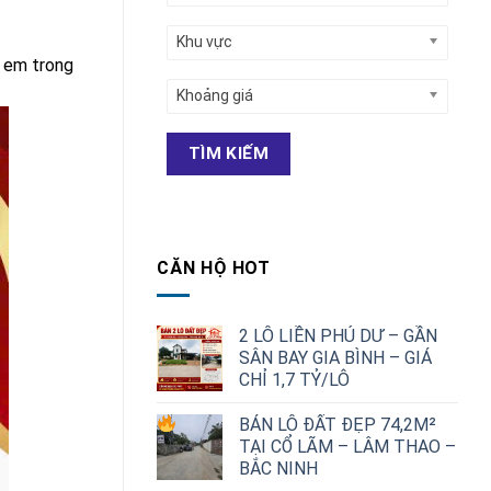
Khu vực
ị em trong
Khoảng giá
TÌM KIẾM
CĂN HỘ HOT
2 LÔ LIỀN PHÚ DƯ – GẦN
SÂN BAY GIA BÌNH – GIÁ
CHỈ 1,7 TỶ/LÔ
Giá
Giá
BÁN LÔ ĐẤT ĐẸP 74,2M²
gốc
hiện
TẠI CỔ LÃM – LÂM THAO –
là:
tại
BẮC NINH
2,500,000,000 ₫.
là: