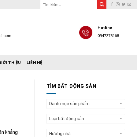
Tìm
kiếm:
Hotline
il.com
0947278168
GIỚI THIỆU
LIÊN HỆ
TÌM BẤT ĐỘNG SẢN
Danh mục sản phẩm
Loại bất động sản
hần khẳng
Hướng nhà