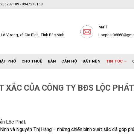
- 0986287189 - 0947278168
Mail
Lỗ Vương, xã Gia Bình, Tỉnh Bắc Ninh
Locphat36868@gma
MẶT PHỐ
CHO THUÊ
BÁN
CĂN HỘ
ĐẤT NỀN
TIN TỨC
T XẮC CỦA CÔNG TY BĐS LỘC PHÁT
ản Lộc Phát,
ị Ninh và Nguyễn Thị Hằng – những chiến binh xuất sắc đã góp p