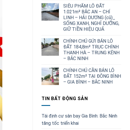
1,700,000,000 ₫.
SIÊU PHẨM LÔ ĐẤT
1.021m² BẮC AN – CHÍ
LINH – HẢI DƯƠNG (cũ)_
SỐNG XANH, NGHỈ DƯỠNG,
GIỮ TIỀN HIỆU QUẢ
CHÍNH CHỦ GỬI BÁN LÔ
ĐẤT 184,8m² TRỤC CHÍNH
THANH HÀ – TRUNG KÊNH
– BẮC NINH
CHÍNH CHỦ CẦN BÁN LÔ
ĐẤT 152m² TẠI ĐÔNG BÌNH
– GIA BÌNH – BẮC NINH
TIN BẤT ĐỘNG SẢN
Tái định cư sân bay Gia Bình: Bắc Ninh
tăng tốc triển khai