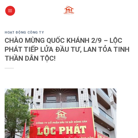
Skip
to
content
HOẠT ĐỘNG CÔNG TY
CHÀO MỪNG QUỐC KHÁNH 2/9 – LỘC
PHÁT TIẾP LỬA ĐẦU TƯ, LAN TỎA TINH
THẦN DÂN TỘC!