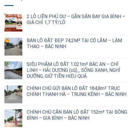
2 LÔ LIỀN PHÚ DƯ – GẦN SÂN BAY GIA BÌNH –
GIÁ CHỈ 1,7 TỶ/LÔ
Giá
Giá
gốc
hiện
BÁN LÔ ĐẤT ĐẸP 74,2M² TẠI CỔ LÃM – LÂM
là:
tại
THAO – BẮC NINH
2,500,000,000 ₫.
là:
1,700,000,000 ₫.
SIÊU PHẨM LÔ ĐẤT 1.021m² BẮC AN – CHÍ
LINH – HẢI DƯƠNG (cũ)_ SỐNG XANH, NGHỈ
DƯỠNG, GIỮ TIỀN HIỆU QUẢ
CHÍNH CHỦ GỬI BÁN LÔ ĐẤT 184,8m² TRỤC
CHÍNH THANH HÀ – TRUNG KÊNH – BẮC NINH
CHÍNH CHỦ CẦN BÁN LÔ ĐẤT 152m² TẠI ĐÔNG
BÌNH – GIA BÌNH – BẮC NINH