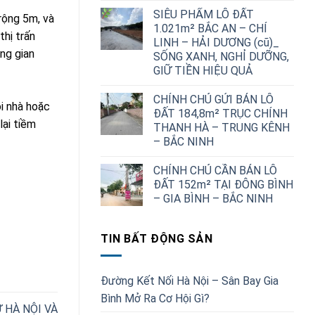
1,700,000,000 ₫.
SIÊU PHẨM LÔ ĐẤT
 rộng 5m, và
1.021m² BẮC AN – CHÍ
thị trấn
LINH – HẢI DƯƠNG (cũ)_
ng gian
SỐNG XANH, NGHỈ DƯỠNG,
GIỮ TIỀN HIỆU QUẢ
CHÍNH CHỦ GỬI BÁN LÔ
ôi nhà hoặc
ĐẤT 184,8m² TRỤC CHÍNH
lại tiềm
THANH HÀ – TRUNG KÊNH
– BẮC NINH
CHÍNH CHỦ CẦN BÁN LÔ
ĐẤT 152m² TẠI ĐÔNG BÌNH
– GIA BÌNH – BẮC NINH
TIN BẤT ĐỘNG SẢN
Đường Kết Nối Hà Nội – Sân Bay Gia
Bình Mở Ra Cơ Hội Gì?
 HÀ NỘI VÀ