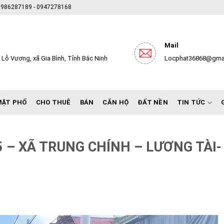
- 0986287189 - 0947278168
Mail
Lỗ Vương, xã Gia Bình, Tỉnh Bắc Ninh
Locphat36868@gma
MẶT PHỐ
CHO THUÊ
BÁN
CĂN HỘ
ĐẤT NỀN
TIN TỨC
 – XÃ TRUNG CHÍNH – LƯƠNG TÀI-