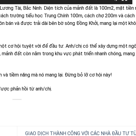
, Lương Tài, Bắc Ninh. Diện tích của mảnh đất là 100m2, mặt tiền
chỉ cách trường tiểu học Trung Chính 100m, cách chợ 200m và cách 
n bán và được trải dài bên bờ sông Đồng Khởi, mang lại một khô
à một cơ hội tuyệt vời để đầu tư. Anh/chị có thể xây dựng một ng
p, mảnh đất còn nằm trong khu vực phát triển nhanh chóng, mang 
 và tiềm năng mà nó mang lại. Đừng bỏ lỡ cơ hội này!
ược phản hồi từ anh/chị.
GIAO DỊCH THÀNH CÔNG VỚI CÁC NHÀ ĐẦU TƯ TỪ