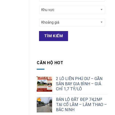
Khu vực
Khoảng giá
TÌM KIẾM
CĂN HỘ HOT
2 LÔ LIỀN PHÚ DƯ – GẦN
SÂN BAY GIA BÌNH – GIÁ
CHỈ 1,7 TỶ/LÔ
Giá
Giá
BÁN LÔ ĐẤT ĐẸP 74,2M²
gốc
hiện
TẠI CỔ LÃM – LÂM THAO –
là:
tại
BẮC NINH
2,500,000,000 ₫.
là: