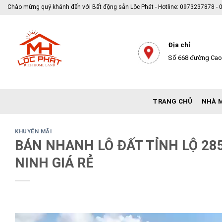
Skip
Chào mừng quý khánh đến với Bất động sản Lộc Phát - Hotline: 0973237878 
to
content
Địa chỉ
Số 668 đường Cao 
TRANG CHỦ
NHÀ 
KHUYẾN MÃI
BÁN NHANH LÔ ĐẤT TỈNH LỘ 285
NINH GIÁ RẺ
Trình