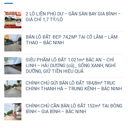
2 LÔ LIỀN PHÚ DƯ – GẦN SÂN BAY GIA BÌNH –
GIÁ CHỈ 1,7 TỶ/LÔ
Giá
Giá
gốc
hiện
BÁN LÔ ĐẤT ĐẸP 74,2M² TẠI CỔ LÃM – LÂM
là:
tại
THAO – BẮC NINH
2,500,000,000 ₫.
là:
1,700,000,000 ₫.
SIÊU PHẨM LÔ ĐẤT 1.021m² BẮC AN – CHÍ
LINH – HẢI DƯƠNG (cũ)_ SỐNG XANH, NGHỈ
DƯỠNG, GIỮ TIỀN HIỆU QUẢ
CHÍNH CHỦ GỬI BÁN LÔ ĐẤT 184,8m² TRỤC
CHÍNH THANH HÀ – TRUNG KÊNH – BẮC NINH
CHÍNH CHỦ CẦN BÁN LÔ ĐẤT 152m² TẠI ĐÔNG
BÌNH – GIA BÌNH – BẮC NINH