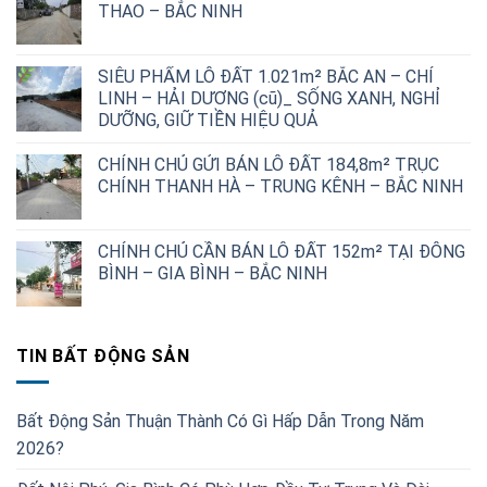
THAO – BẮC NINH
2,500,000,000 ₫.
là:
1,700,000,000 ₫.
SIÊU PHẨM LÔ ĐẤT 1.021m² BẮC AN – CHÍ
LINH – HẢI DƯƠNG (cũ)_ SỐNG XANH, NGHỈ
DƯỠNG, GIỮ TIỀN HIỆU QUẢ
CHÍNH CHỦ GỬI BÁN LÔ ĐẤT 184,8m² TRỤC
CHÍNH THANH HÀ – TRUNG KÊNH – BẮC NINH
CHÍNH CHỦ CẦN BÁN LÔ ĐẤT 152m² TẠI ĐÔNG
BÌNH – GIA BÌNH – BẮC NINH
TIN BẤT ĐỘNG SẢN
Bất Động Sản Thuận Thành Có Gì Hấp Dẫn Trong Năm
2026?