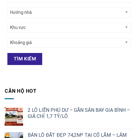
Hướng nhà
Khu vực
Khoảng giá
TÌM KIẾM
CĂN HỘ HOT
2 LÔ LIỀN PHÚ DƯ – GẦN SÂN BAY GIA BÌNH –
GIÁ CHỈ 1,7 TỶ/LÔ
Giá
Giá
gốc
hiện
BÁN LÔ ĐẤT ĐẸP 74,2M² TẠI CỔ LÃM – LÂM
là:
tại