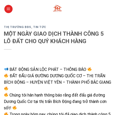
Skip
to
content
THỊ TRƯỜNG BĐS
,
TIN TỨC
MỘT NGÀY GIAO DỊCH THÀNH CÔNG 5
LÔ ĐẤT CHO QUÝ KHÁCH HÀNG
BÁT ĐỘNG SẢN LỘC PHÁT – THÔNG BÁO
ĐẤT ĐẤU GIÁ ĐƯỜNG DƯƠNG QUỐC CƠ – THỊ TRẤN
BÍCH ĐỘNG – HUYỆN VIỆT YÊN – THÀNH PHỐ BẮC GIANG
Chúng tôi hân hạnh thông báo rằng đất đấu giá đường
Dương Quốc Cơ tại thị trấn Bích Động đang trở thành cơn
sốt!
Trong ngày hôm nay, chúng tôi đã giao dịch thành công 5