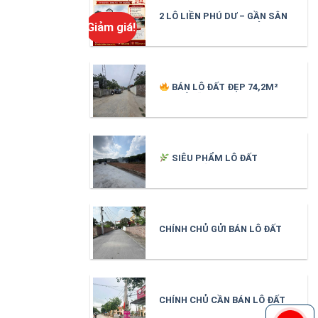
2 LÔ LIỀN PHÚ DƯ – GẦN SÂN
Giảm giá!
BAY GIA BÌNH – GIÁ CHỈ 1,7
TỶ/LÔ
BÁN LÔ ĐẤT ĐẸP 74,2M²
TẠI CỔ LÃM – LÂM THAO –
BẮC NINH
SIÊU PHẨM LÔ ĐẤT
1.021m² BẮC AN – CHÍ LINH –
HẢI DƯƠNG (cũ)_ SỐNG
XANH, NGHỈ DƯỠNG, GIỮ TIỀN
HIỆU QUẢ
CHÍNH CHỦ GỬI BÁN LÔ ĐẤT
184,8m² TRỤC CHÍNH THANH
HÀ – TRUNG KÊNH – BẮC
NINH
CHÍNH CHỦ CẦN BÁN LÔ ĐẤT
152m² TẠI ĐÔNG BÌNH – GIA