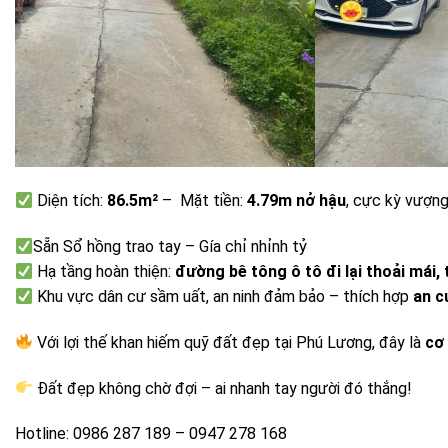
Diện tích:
86.5m²
– Mặt tiền:
4.79m
nở hậu
, cực kỳ vượng
Sẵn Sổ hồng trao tay – Gía chỉ nhỉnh tỷ
Hạ tầng hoàn thiện:
đường bê tông ô tô đi lại thoải mái
Khu vực dân cư sầm uất, an ninh đảm bảo – thích hợp
an c
Với lợi thế khan hiếm quỹ đất đẹp tại Phú Lương, đây là
cơ
Đất đẹp không chờ đợi – ai nhanh tay người đó thắng!
Hotline: 0986 287 189 – 0947 278 168