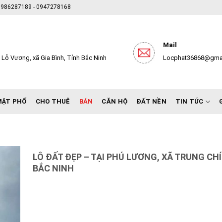
- 0986287189 - 0947278168
Mail
Lỗ Vương, xã Gia Bình, Tỉnh Bắc Ninh
Locphat36868@gma
MẶT PHỐ
CHO THUÊ
BÁN
CĂN HỘ
ĐẤT NỀN
TIN TỨC
LÔ ĐẤT ĐẸP – TẠI PHÚ LƯƠNG, XÃ TRUNG CH
BẮC NINH