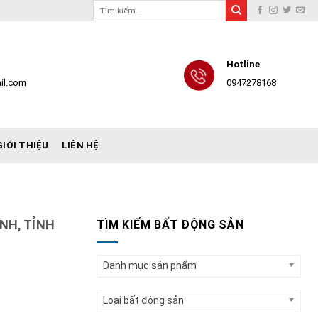
Tìm
kiếm:
Hotline
il.com
0947278168
GIỚI THIỆU
LIÊN HỆ
ÍNH, TỈNH
TÌM KIẾM BẤT ĐỘNG SẢN
Danh mục sản phẩm
Loại bất động sản