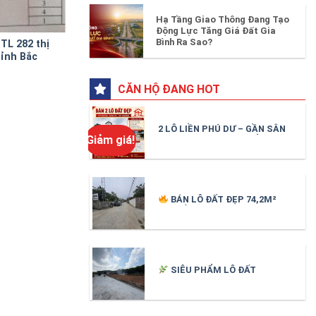
Hạ Tầng Giao Thông Đang Tạo
Động Lực Tăng Giá Đất Gia
Bình Ra Sao?
TL 282 thị
Cần bán nhà 3 tầng mặt tiền đường Cao
tỉnh Bắc
Lỗ Vương huyện Gia Bình tỉnh Bắc Ninh
CĂN HỘ ĐANG HOT
2 LÔ LIỀN PHÚ DƯ – GẦN SÂN
Giảm giá!
BAY GIA BÌNH – GIÁ CHỈ 1,7
TỶ/LÔ
BÁN LÔ ĐẤT ĐẸP 74,2M²
TẠI CỔ LÃM – LÂM THAO –
BẮC NINH
SIÊU PHẨM LÔ ĐẤT
1.021m² BẮC AN – CHÍ LINH –
HẢI DƯƠNG (cũ)_ SỐNG
XANH, NGHỈ DƯỠNG, GIỮ TIỀN
HIỆU QUẢ