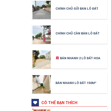
CHÍNH CHỦ GỬI BÁN LÔ ĐẤT
184,8m² TRỤC CHÍNH THANH
HÀ – TRUNG KÊNH – BẮC
NINH
CHÍNH CHỦ CẦN BÁN LÔ ĐẤT
152m² TẠI ĐÔNG BÌNH – GIA
BÌNH – BẮC NINH
BÁN NHANH 2 LÔ ĐẤT HOA
HẬU TẠI PHÚ LÂU -TRUNG
CHÍNH VỊ TRÍ ĐẸP
BÁN NHANH LÔ ĐẤT 150M²
ĐÀO XUYÊN – TRUNG CHÍNH –
BẮC NINH
CÓ THỂ BẠN THÍCH