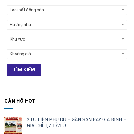
Loại bất động sản
Hướng nhà
Khu vực
Khoảng giá
TÌM KIẾM
CĂN HỘ HOT
2 LÔ LIỀN PHÚ DƯ – GẦN SÂN BAY GIA BÌNH –
GIÁ CHỈ 1,7 TỶ/LÔ
Giá
Giá