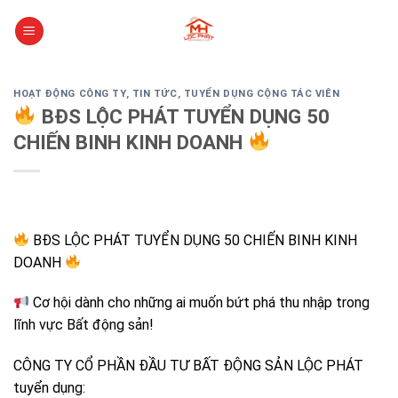
Skip
to
content
HOẠT ĐỘNG CÔNG TY
,
TIN TỨC
,
TUYỂN DỤNG CỘNG TÁC VIÊN
BĐS LỘC PHÁT TUYỂN DỤNG 50
CHIẾN BINH KINH DOANH
BĐS LỘC PHÁT TUYỂN DỤNG 50 CHIẾN BINH KINH
DOANH
Cơ hội dành cho những ai muốn bứt phá thu nhập trong
lĩnh vực Bất động sản!
CÔNG TY CỔ PHẦN ĐẦU TƯ BẤT ĐỘNG SẢN LỘC PHÁT
tuyển dụng: