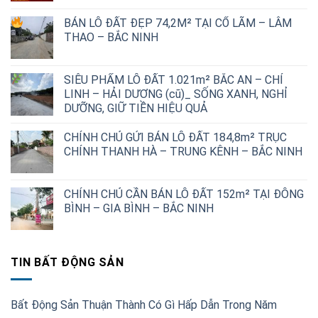
gốc
hiện
BÁN LÔ ĐẤT ĐẸP 74,2M² TẠI CỔ LÃM – LÂM
là:
tại
THAO – BẮC NINH
2,500,000,000 ₫.
là:
1,700,000,000 ₫.
SIÊU PHẨM LÔ ĐẤT 1.021m² BẮC AN – CHÍ
LINH – HẢI DƯƠNG (cũ)_ SỐNG XANH, NGHỈ
DƯỠNG, GIỮ TIỀN HIỆU QUẢ
CHÍNH CHỦ GỬI BÁN LÔ ĐẤT 184,8m² TRỤC
CHÍNH THANH HÀ – TRUNG KÊNH – BẮC NINH
CHÍNH CHỦ CẦN BÁN LÔ ĐẤT 152m² TẠI ĐÔNG
BÌNH – GIA BÌNH – BẮC NINH
TIN BẤT ĐỘNG SẢN
Bất Động Sản Thuận Thành Có Gì Hấp Dẫn Trong Năm