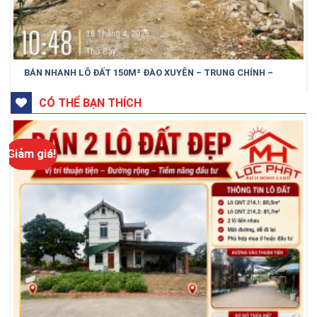
BÁN NHANH LÔ ĐẤT 150M² ĐÀO XUYÊN – TRUNG CHÍNH –
BẮC NINH
CÓ THỂ BẠN THÍCH
Giảm giá!