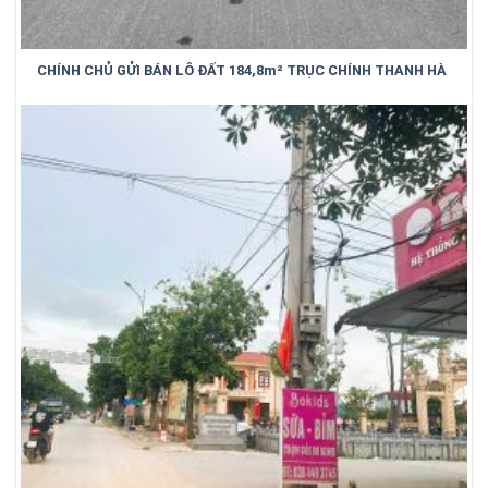
CHÍNH CHỦ GỬI BÁN LÔ ĐẤT 184,8m² TRỤC CHÍNH THANH HÀ
– TRUNG KÊNH – BẮC NINH