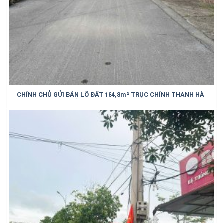
CHÍNH CHỦ GỬI BÁN LÔ ĐẤT 184,8m² TRỤC CHÍNH THANH HÀ
– TRUNG KÊNH – BẮC NINH