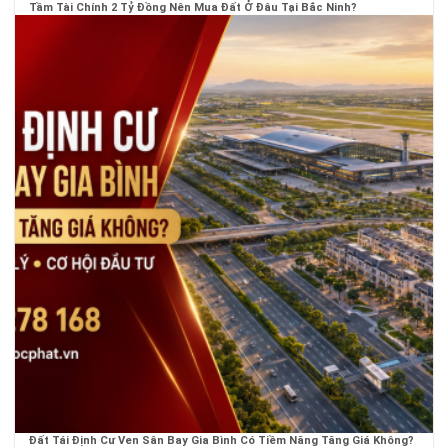
Tầm Tài Chính 2 Tỷ Đồng Nên Mua Đất Ở Đâu Tại Bắc Ninh?
Đất Tái Định Cư Ven Sân Bay Gia Bình Có Tiềm Năng Tăng Giá Không?