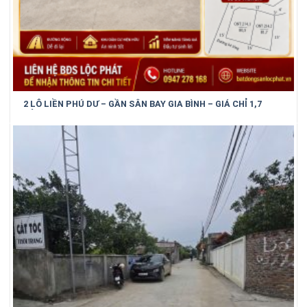
2 LÔ LIỀN PHÚ DƯ – GẦN SÂN BAY GIA BÌNH – GIÁ CHỈ 1,7
TỶ/LÔ