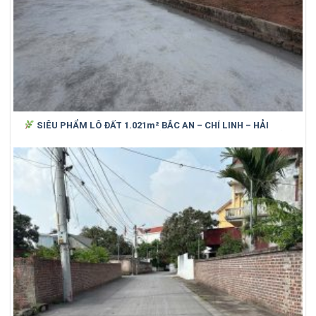
SIÊU PHẨM LÔ ĐẤT 1.021m² BẮC AN – CHÍ LINH – HẢI
DƯƠNG (cũ)_ SỐNG XANH, NGHỈ DƯỠNG, GIỮ TIỀN HIỆU QUẢ