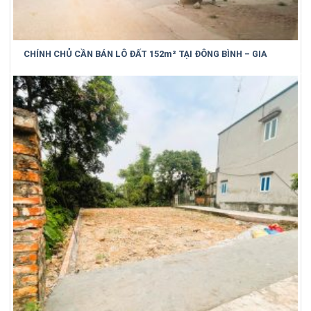
CHÍNH CHỦ CẦN BÁN LÔ ĐẤT 152m² TẠI ĐÔNG BÌNH – GIA
BÌNH – BẮC NINH