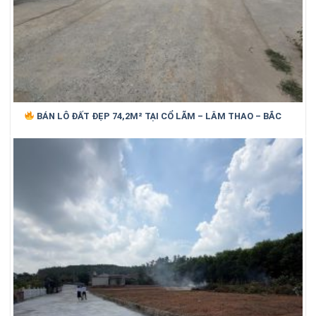
BÁN LÔ ĐẤT ĐẸP 74,2M² TẠI CỔ LÃM – LÂM THAO – BẮC
NINH