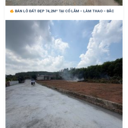
BÁN LÔ ĐẤT ĐẸP 74,2M² TẠI CỔ LÃM – LÂM THAO – BẮC
NINH