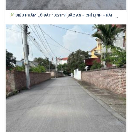
SIÊU PHẨM LÔ ĐẤT 1.021m² BẮC AN – CHÍ LINH – HẢI
DƯƠNG (cũ)_ SỐNG XANH, NGHỈ DƯỠNG, GIỮ TIỀN HIỆU QUẢ