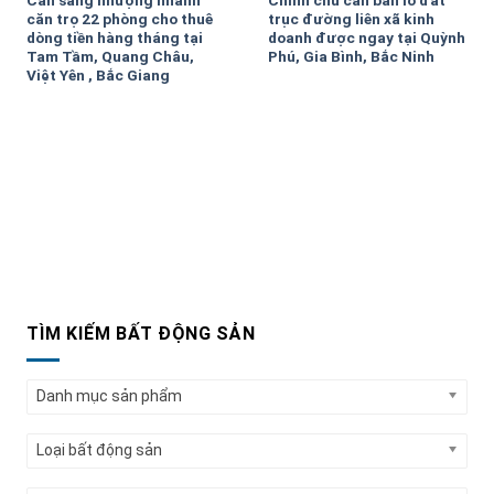
Cần sang nhượng nhanh
Chính chủ cần bán lô đất
căn trọ 22 phòng cho thuê
trục đường liên xã kinh
dòng tiền hàng tháng tại
doanh được ngay tại Quỳnh
Tam Tầm, Quang Châu,
Phú, Gia Bình, Bắc Ninh
Việt Yên , Bắc Giang
TÌM KIẾM BẤT ĐỘNG SẢN
Danh mục sản phẩm
Loại bất động sản