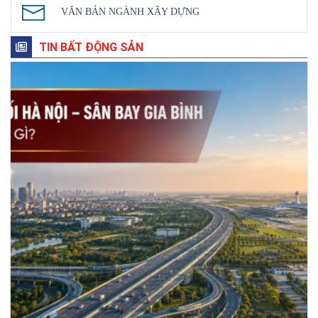
VĂN BẢN NGÀNH XÂY DỰNG
TIN BẤT ĐỘNG SẢN